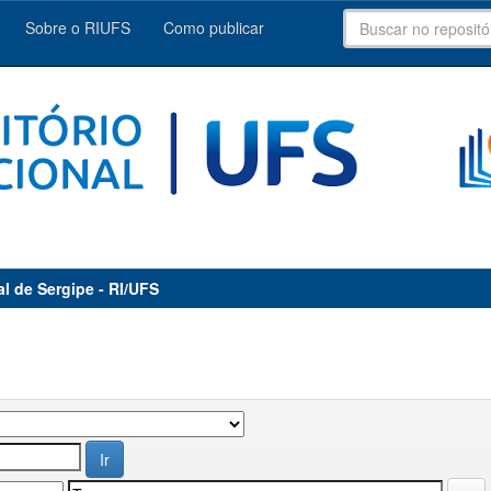
Sobre o RIUFS
Como publicar
al de Sergipe - RI/UFS