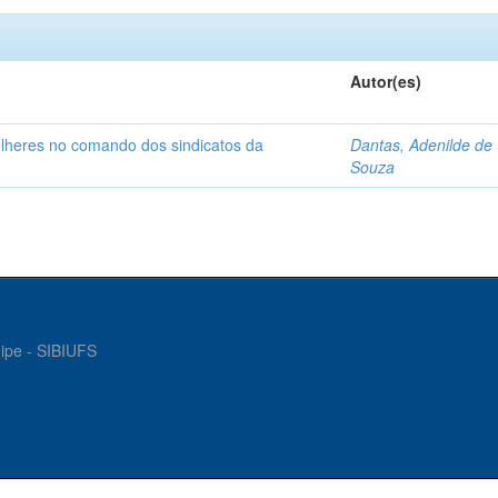
Autor(es)
ulheres no comando dos sindicatos da
Dantas, Adenilde de
Souza
gipe - SIBIUFS