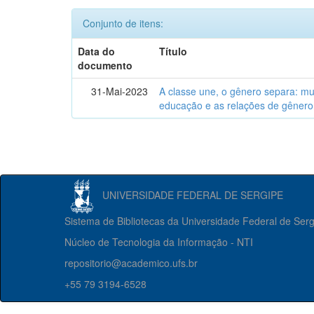
Conjunto de itens:
Data do
Título
documento
31-Mai-2023
A classe une, o gênero separa: m
educação e as relações de gênero
UNIVERSIDADE FEDERAL DE SERGIPE
Sistema de Bibliotecas da Universidade Federal de Ser
Núcleo de Tecnologia da Informação - NTI
repositorio@academico.ufs.br
+55 79 3194-6528