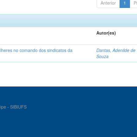
Anterior
1
P
Autor(es)
ulheres no comando dos sindicatos da
Dantas, Adenilde de
Souza
gipe - SIBIUFS