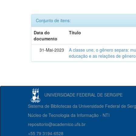
Conjunto de itens:
Data do
Título
documento
31-Mai-2023
A classe une, o gênero separa: m
educação e as relações de gênero
UNIVERSIDADE FEDERAL DE SERGIPE
Sistema de Bibliotecas da Universidade Federal de Ser
Núcleo de Tecnologia da Informação - NTI
repositorio@academico.ufs.br
+55 79 3194-6528