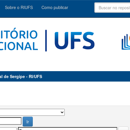
Sobre o RIUFS
Como publicar
al de Sergipe - RI/UFS