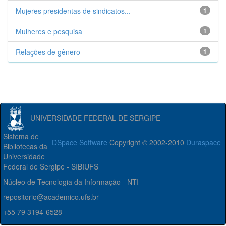
Mujeres presidentas de sindicatos...
1
Mulheres e pesquisa
1
Relações de gênero
1
UNIVERSIDADE FEDERAL DE SERGIPE
Sistema de
DSpace Software
Copyright © 2002-2010
Duraspace
Bibliotecas da
Universidade
Federal de Sergipe - SIBIUFS
Núcleo de Tecnologia da Informação - NTI
repositorio@academico.ufs.br
+55 79 3194-6528