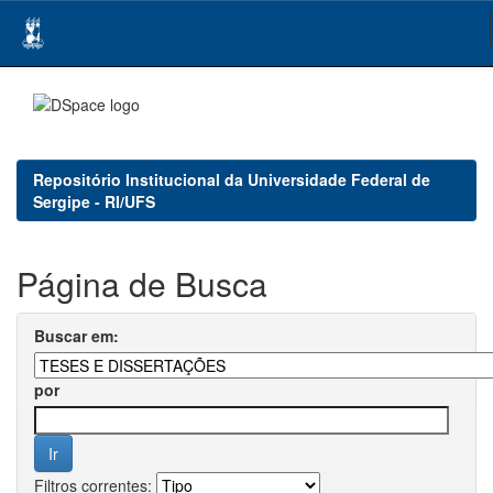
Skip
navigation
Repositório Institucional da Universidade Federal de
Sergipe - RI/UFS
Página de Busca
Buscar em:
por
Filtros correntes: