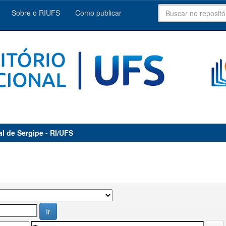
Sobre o RIUFS
Como publicar
al de Sergipe - RI/UFS