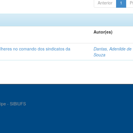
Anterior
1
P
Autor(es)
ulheres no comando dos sindicatos da
Dantas, Adenilde de
Souza
gipe - SIBIUFS