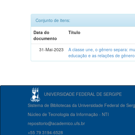
Conjunto de itens:
Data do
Título
documento
31-Mai-2023
A classe une, o gênero separa: m
educação e as relações de gênero
UNIVERSIDADE FEDERAL DE SERGIPE
Sistema de Bibliotecas da Universidade Federal de Ser
Núcleo de Tecnologia da Informação - NTI
repositorio@academico.ufs.br
+55 79 3194-6528