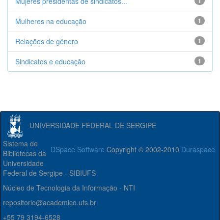
Mujeres presidentas de sindicatos...
1
Mulheres na educação
1
Relações de gênero
1
Sindicatos e educação
1
UNIVERSIDADE FEDERAL DE SERGIPE
Sistema de
DSpace Software
Copyright © 2002-2010
Duraspace
Bibliotecas da
Universidade
Federal de Sergipe - SIBIUFS
Núcleo de Tecnologia da Informação - NTI
repositorio@academico.ufs.br
+55 79 3194-6528