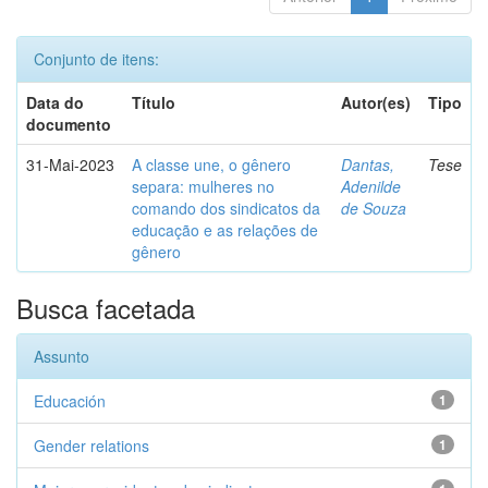
Conjunto de itens:
Data do
Título
Autor(es)
Tipo
documento
31-Mai-2023
A classe une, o gênero
Dantas,
Tese
separa: mulheres no
Adenilde
comando dos sindicatos da
de Souza
educação e as relações de
gênero
Busca facetada
Assunto
Educación
1
Gender relations
1