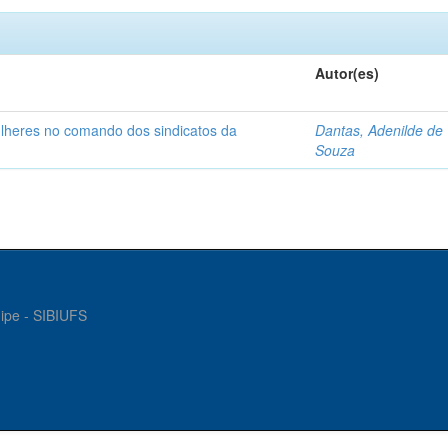
Autor(es)
ulheres no comando dos sindicatos da
Dantas, Adenilde de
Souza
gipe - SIBIUFS