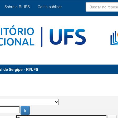
Sobre o RIUFS
Como publicar
al de Sergipe - RI/UFS