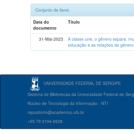
Conjunto de itens:
Data do
Título
documento
31-Mai-2023
A classe une, o gênero separa: m
educação e as relações de gênero
UNIVERSIDADE FEDERAL DE SERGIPE
Sistema de Bibliotecas da Universidade Federal de Ser
Núcleo de Tecnologia da Informação - NTI
repositorio@academico.ufs.br
+55 79 3194-6528