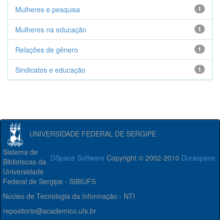
Mulheres e pesquisa
1
Mulheres na educação
1
Relações de gênero
1
Sindicatos e educação
1
UNIVERSIDADE FEDERAL DE SERGIPE
Sistema de
DSpace Software
Copyright © 2002-2010
Duraspace
Bibliotecas da
Universidade
Federal de Sergipe - SIBIUFS
Núcleo de Tecnologia da Informação - NTI
repositorio@academico.ufs.br