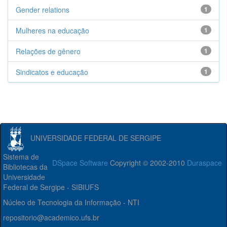
Gender relations
1
Mulheres na educação
1
Relações de gênero
1
Sindicatos e educação
1
UNIVERSIDADE FEDERAL DE SERGIPE
Sistema de
DSpace Software
Copyright © 2002-2010
Duraspace
Bibliotecas da
Universidade
Federal de Sergipe - SIBIUFS
Núcleo de Tecnologia da Informação - NTI
repositorio@academico.ufs.br