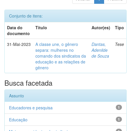
Conjunto de itens:
Data do
Título
Autor(es)
Tipo
documento
31-Mai-2023
A classe une, o gênero
Dantas,
Tese
separa: mulheres no
Adenilde
comando dos sindicatos da
de Souza
educação e as relações de
gênero
Busca facetada
Assunto
Educadores e pesquisa
1
Educação
1