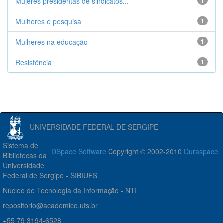
Mujeres presidentas de sindicatos...
1
Mulheres e pesquisa
1
Mulheres na educação
1
Resistência
1
UNIVERSIDADE FEDERAL DE SERGIPE
Sistema de
DSpace Software
Copyright © 2002-2010
Duraspace
Bibliotecas da
Universidade
Federal de Sergipe - SIBIUFS
Núcleo de Tecnologia da Informação - NTI
repositorio@academico.ufs.br
+55 79 3194-6528