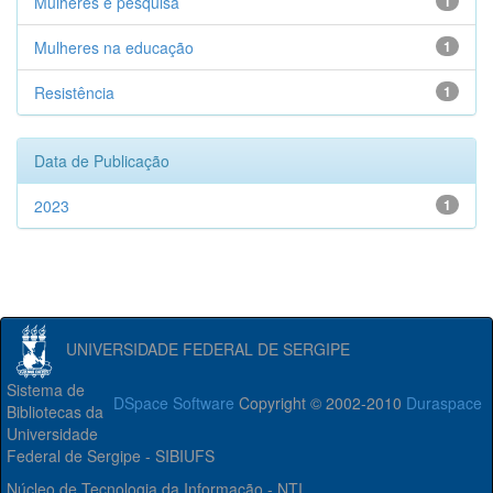
Mulheres e pesquisa
1
Mulheres na educação
1
Resistência
1
Data de Publicação
2023
1
UNIVERSIDADE FEDERAL DE SERGIPE
Sistema de
DSpace Software
Copyright © 2002-2010
Duraspace
Bibliotecas da
Universidade
Federal de Sergipe - SIBIUFS
Núcleo de Tecnologia da Informação - NTI