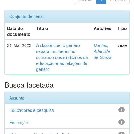
Conjunto de itens:
Data do
Título
Autor(es)
Tipo
documento
31-Mai-2023
A classe une, o gênero
Dantas,
Tese
separa: mulheres no
Adenilde
comando dos sindicatos da
de Souza
educação e as relações de
gênero
Busca facetada
Assunto
Educadores e pesquisa
1
Educação
1