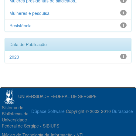
Mujeres presidentas de sindicatos...
1
Mulheres e pesquisa
1
Resistência
1
Data de Publicação
2023
1
UNIVERSIDADE FEDERAL DE SERGIPE
Sistema de
DSpace Software
Copyright © 2002-2010
Duraspace
Bibliotecas da
Universidade
Federal de Sergipe - SIBIUFS
Núcleo de Tecnologia da Informação - NTI