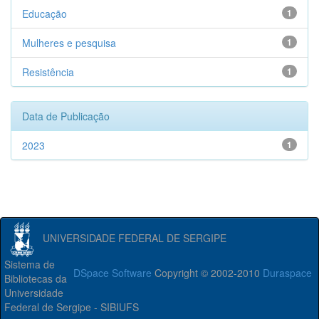
Educação
1
Mulheres e pesquisa
1
Resistência
1
Data de Publicação
2023
1
UNIVERSIDADE FEDERAL DE SERGIPE
Sistema de
DSpace Software
Copyright © 2002-2010
Duraspace
Bibliotecas da
Universidade
Federal de Sergipe - SIBIUFS