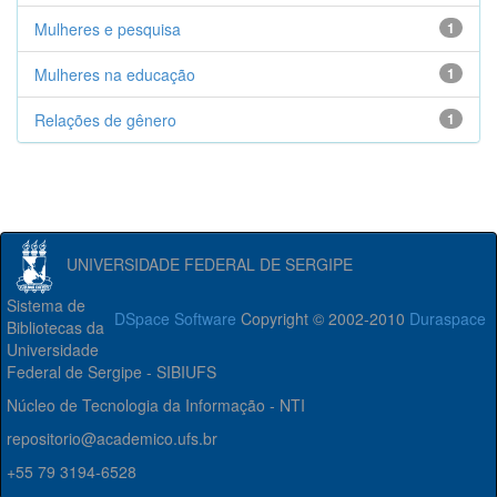
Mulheres e pesquisa
1
Mulheres na educação
1
Relações de gênero
1
UNIVERSIDADE FEDERAL DE SERGIPE
Sistema de
DSpace Software
Copyright © 2002-2010
Duraspace
Bibliotecas da
Universidade
Federal de Sergipe - SIBIUFS
Núcleo de Tecnologia da Informação - NTI
repositorio@academico.ufs.br
+55 79 3194-6528