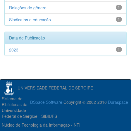
Relações de gênero
1
Sindicatos e educação
1
Data de Publicação
2023
1
UNIVERSIDADE FEDERAL DE SERGIPE
Sistema de
DSpace Software
Copyright © 2002-2010
Duraspace
Bibliotecas da
Universidade
Federal de Sergipe - SIBIUFS
Núcleo de Tecnologia da Informação - NTI