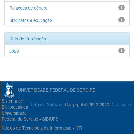
Relações de gênero
1
Sindicatos e educação
1
Data de Publicação
2023
1
UNIVERSIDADE FEDERAL DE SERGIPE
Sistema de
DSpace Software
Copyright © 2002-2010
Duraspace
Bibliotecas da
Universidade
Federal de Sergipe - SIBIUFS
Núcleo de Tecnologia da Informação - NTI