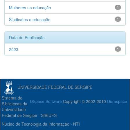
Mulheres na educação
1
Sindicatos e educação
1
Data de Publicação
2023
1
UNIVERSIDADE FEDERAL DE SERGIPE
Sistema de
DSpace Software
Copyright © 2002-2010
Duraspace
Bibliotecas da
Universidade
Federal de Sergipe - SIBIUFS
Núcleo de Tecnologia da Informação - NTI