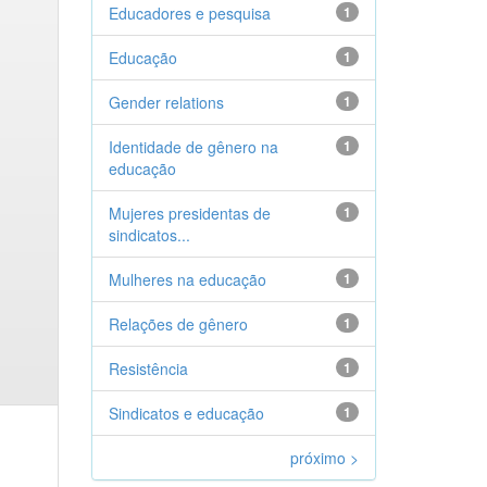
Educadores e pesquisa
1
Educação
1
Gender relations
1
Identidade de gênero na
1
educação
Mujeres presidentas de
1
sindicatos...
Mulheres na educação
1
Relações de gênero
1
Resistência
1
Sindicatos e educação
1
próximo >