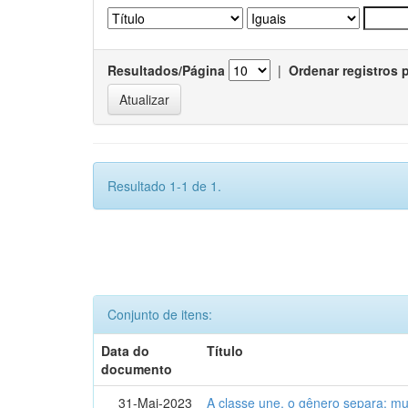
Resultados/Página
|
Ordenar registros 
Resultado 1-1 de 1.
Conjunto de itens:
Data do
Título
documento
31-Mai-2023
A classe une, o gênero separa: m