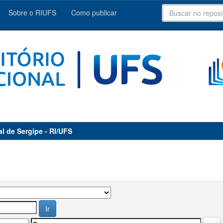
Sobre o RIUFS
Como publicar
al de Sergipe - RI/UFS