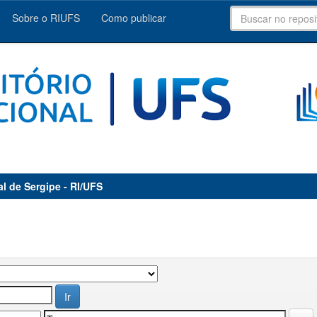
Sobre o RIUFS
Como publicar
al de Sergipe - RI/UFS