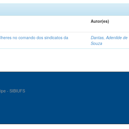
Autor(es)
ulheres no comando dos sindicatos da
Dantas, Adenilde de
Souza
gipe - SIBIUFS