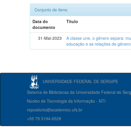
Conjunto de itens:
Data do
Título
documento
31-Mai-2023
A classe une, o gênero separa: m
educação e as relações de gênero
UNIVERSIDADE FEDERAL DE SERGIPE
Sistema de Bibliotecas da Universidade Federal de Ser
Núcleo de Tecnologia da Informação - NTI
repositorio@academico.ufs.br
+55 79 3194-6528