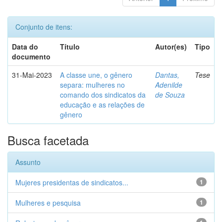
Conjunto de itens:
Data do
Título
Autor(es)
Tipo
documento
31-Mai-2023
A classe une, o gênero
Dantas,
Tese
separa: mulheres no
Adenilde
comando dos sindicatos da
de Souza
educação e as relações de
gênero
Busca facetada
Assunto
Mujeres presidentas de sindicatos...
1
Mulheres e pesquisa
1