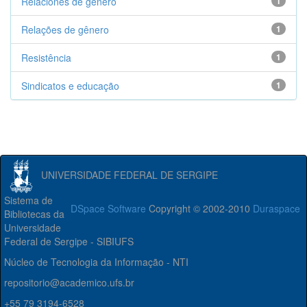
Relaciones de gênero
1
Relações de gênero
1
Resistência
1
Sindicatos e educação
1
UNIVERSIDADE FEDERAL DE SERGIPE
Sistema de
DSpace Software
Copyright © 2002-2010
Duraspace
Bibliotecas da
Universidade
Federal de Sergipe - SIBIUFS
Núcleo de Tecnologia da Informação - NTI
repositorio@academico.ufs.br
+55 79 3194-6528