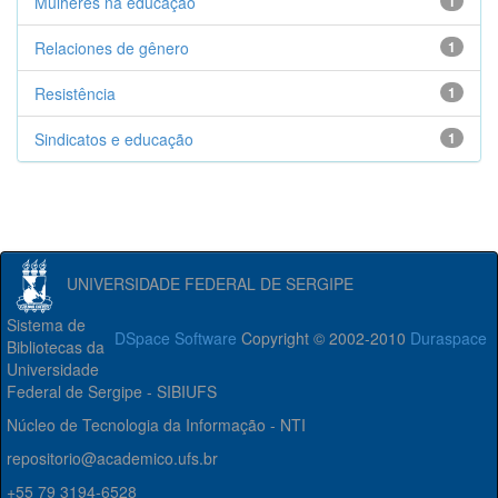
Mulheres na educação
1
Relaciones de gênero
1
Resistência
1
Sindicatos e educação
1
UNIVERSIDADE FEDERAL DE SERGIPE
Sistema de
DSpace Software
Copyright © 2002-2010
Duraspace
Bibliotecas da
Universidade
Federal de Sergipe - SIBIUFS
Núcleo de Tecnologia da Informação - NTI
repositorio@academico.ufs.br
+55 79 3194-6528