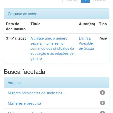
Conjunto de itens:
Data do
Título
Autor(es)
Tipo
documento
31-Mai-2023
A classe une, o gênero
Dantas,
Tese
separa: mulheres no
Adenilde
comando dos sindicatos da
de Souza
educação e as relações de
gênero
Busca facetada
Assunto
Mujeres presidentas de sindicatos...
1
Mulheres e pesquisa
1