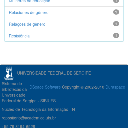
Mulheres na educação
1
Relaciones de gênero
1
Relações de gênero
1
Resistência
1
UNIVERSIDADE FEDERAL DE SERGIPE
Sistema de
DSpace Software
Copyright © 2002-2010
Duraspace
Bibliotecas da
Universidade
Federal de Sergipe - SIBIUFS
Núcleo de Tecnologia da Informação - NTI
repositorio@academico.ufs.br
+55 79 3194-6528