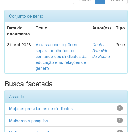
Conjunto de itens:
Data do
Título
Autor(es)
Tipo
documento
31-Mai-2023
A classe une, o gênero
Dantas,
Tese
separa: mulheres no
Adenilde
comando dos sindicatos da
de Souza
educação e as relações de
gênero
Busca facetada
Assunto
Mujeres presidentas de sindicatos...
1
Mulheres e pesquisa
1