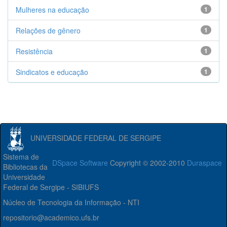
Mulheres na educação
1
Relações de gênero
1
Resistência
1
Sindicatos e educação
1
UNIVERSIDADE FEDERAL DE SERGIPE
Sistema de
DSpace Software
Copyright © 2002-2010
Duraspace
Bibliotecas da
Universidade
Federal de Sergipe - SIBIUFS
Núcleo de Tecnologia da Informação - NTI
repositorio@academico.ufs.br