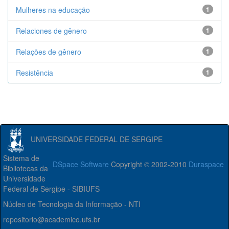
Mulheres na educação
1
Relaciones de gênero
1
Relações de gênero
1
Resistência
1
UNIVERSIDADE FEDERAL DE SERGIPE
Sistema de
DSpace Software
Copyright © 2002-2010
Duraspace
Bibliotecas da
Universidade
Federal de Sergipe - SIBIUFS
Núcleo de Tecnologia da Informação - NTI
repositorio@academico.ufs.br