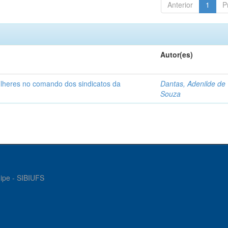
Anterior
1
P
Autor(es)
ulheres no comando dos sindicatos da
Dantas, Adenilde de
Souza
gipe - SIBIUFS