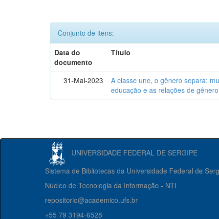
Conjunto de itens:
Data do
Título
documento
31-Mai-2023
A classe une, o gênero separa: m
educação e as relações de gênero
UNIVERSIDADE FEDERAL DE SERGIPE
Sistema de Bibliotecas da Universidade Federal de Ser
Núcleo de Tecnologia da Informação - NTI
repositorio@academico.ufs.br
+55 79 3194-6528