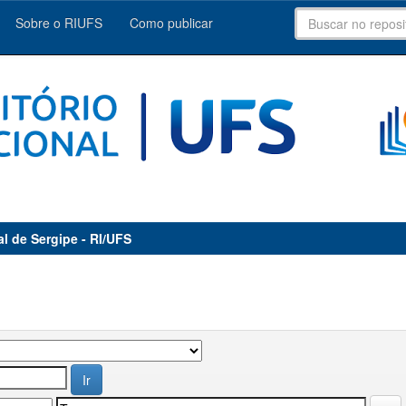
Sobre o RIUFS
Como publicar
al de Sergipe - RI/UFS