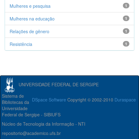
Mulheres e pesquisa
1
Mulheres na educação
1
Relações de gênero
1
Resistência
1
UNIVERSIDADE FEDERAL DE SERGIPE
Sistema de
DSpace Software
Copyright © 2002-2010
Duraspace
Bibliotecas da
Universidade
Federal de Sergipe - SIBIUFS
Núcleo de Tecnologia da Informação - NTI
repositorio@academico.ufs.br