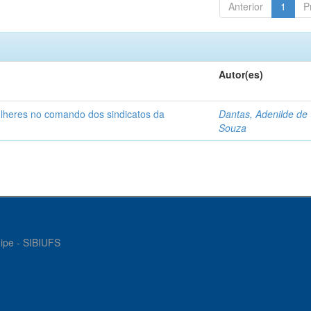
Anterior
1
P
Autor(es)
ulheres no comando dos sindicatos da
Dantas, Adenilde de
Souza
gipe - SIBIUFS