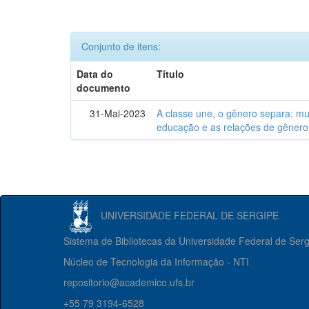
Conjunto de itens:
Data do
Título
documento
31-Mai-2023
A classe une, o gênero separa: m
educação e as relações de gênero
UNIVERSIDADE FEDERAL DE SERGIPE
Sistema de Bibliotecas da Universidade Federal de Ser
Núcleo de Tecnologia da Informação - NTI
repositorio@academico.ufs.br
+55 79 3194-6528