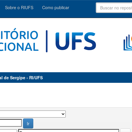
Sobre o RIUFS
Como publicar
al de Sergipe - RI/UFS