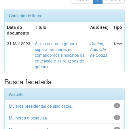
Conjunto de itens:
Data do
Título
Autor(es)
Tipo
documento
31-Mai-2023
A classe une, o gênero
Dantas,
Tese
separa: mulheres no
Adenilde
comando dos sindicatos da
de Souza
educação e as relações de
gênero
Busca facetada
Assunto
Mujeres presidentas de sindicatos...
1
Mulheres e pesquisa
1