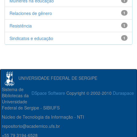
Mulheres na educação
1
Relaciones de gênero
1
Resistência
1
Sindicatos e educação
1
UNIVERSIDADE FEDERAL DE SERGIPE
Sistema de
DSpace Software
Copyright © 2002-2010
Duraspace
Bibliotecas da
Universidade
Federal de Sergipe - SIBIUFS
Núcleo de Tecnologia da Informação - NTI
repositorio@academico.ufs.br
+55 79 3194-6528