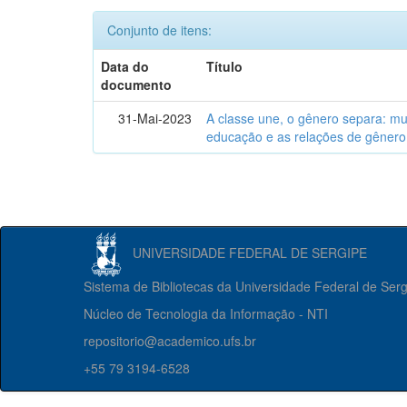
Conjunto de itens:
Data do
Título
documento
31-Mai-2023
A classe une, o gênero separa: m
educação e as relações de gênero
UNIVERSIDADE FEDERAL DE SERGIPE
Sistema de Bibliotecas da Universidade Federal de Ser
Núcleo de Tecnologia da Informação - NTI
repositorio@academico.ufs.br
+55 79 3194-6528