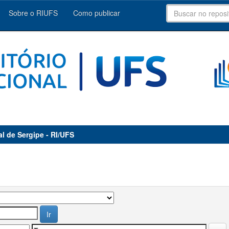
Sobre o RIUFS
Como publicar
al de Sergipe - RI/UFS