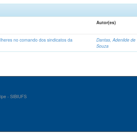
Autor(es)
ulheres no comando dos sindicatos da
Dantas, Adenilde de
Souza
gipe - SIBIUFS