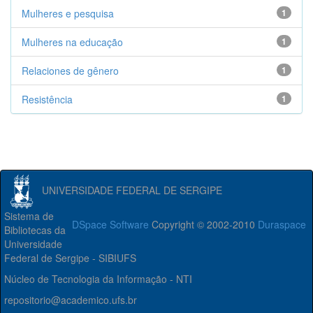
Mulheres e pesquisa
1
Mulheres na educação
1
Relaciones de gênero
1
Resistência
1
UNIVERSIDADE FEDERAL DE SERGIPE
Sistema de
DSpace Software
Copyright © 2002-2010
Duraspace
Bibliotecas da
Universidade
Federal de Sergipe - SIBIUFS
Núcleo de Tecnologia da Informação - NTI
repositorio@academico.ufs.br