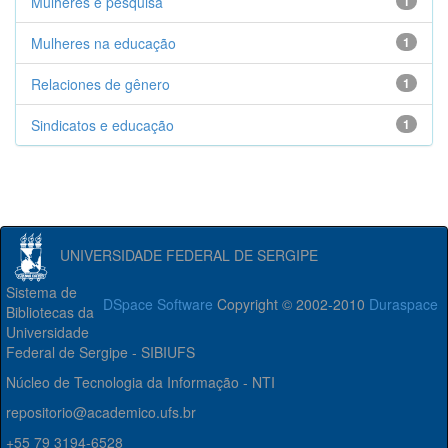
Mulheres e pesquisa
1
Mulheres na educação
1
Relaciones de gênero
1
Sindicatos e educação
1
UNIVERSIDADE FEDERAL DE SERGIPE
Sistema de
DSpace Software
Copyright © 2002-2010
Duraspace
Bibliotecas da
Universidade
Federal de Sergipe - SIBIUFS
Núcleo de Tecnologia da Informação - NTI
repositorio@academico.ufs.br
+55 79 3194-6528