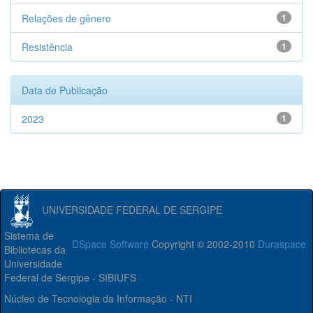
Relações de gênero
1
Resistência
1
Data de Publicação
2023
1
UNIVERSIDADE FEDERAL DE SERGIPE
Sistema de
DSpace Software
Copyright © 2002-2010
Duraspace
Bibliotecas da
Universidade
Federal de Sergipe - SIBIUFS
Núcleo de Tecnologia da Informação - NTI