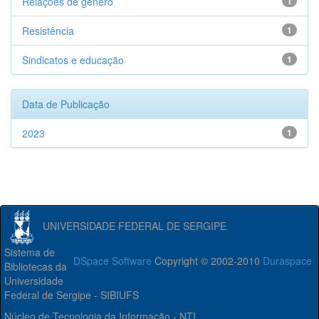
Relações de gênero
1
Resistência
1
Sindicatos e educação
1
Data de Publicação
2023
1
UNIVERSIDADE FEDERAL DE SERGIPE
Sistema de
DSpace Software
Copyright © 2002-2010
Duraspace
Bibliotecas da
Universidade
Federal de Sergipe - SIBIUFS
Núcleo de Tecnologia da Informação - NTI