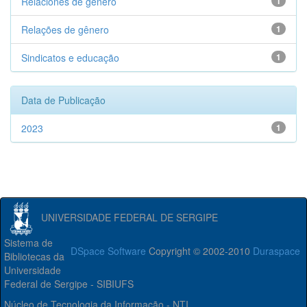
Relaciones de gênero
1
Relações de gênero
1
Sindicatos e educação
1
Data de Publicação
2023
1
UNIVERSIDADE FEDERAL DE SERGIPE
Sistema de
DSpace Software
Copyright © 2002-2010
Duraspace
Bibliotecas da
Universidade
Federal de Sergipe - SIBIUFS
Núcleo de Tecnologia da Informação - NTI