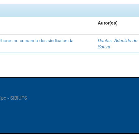
Autor(es)
ulheres no comando dos sindicatos da
Dantas, Adenilde de
Souza
gipe - SIBIUFS