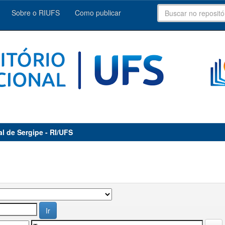
Sobre o RIUFS
Como publicar
al de Sergipe - RI/UFS