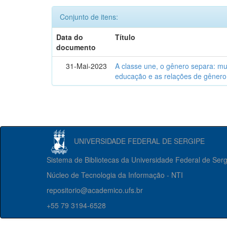
Conjunto de itens:
Data do
Título
documento
31-Mai-2023
A classe une, o gênero separa: m
educação e as relações de gênero
UNIVERSIDADE FEDERAL DE SERGIPE
Sistema de Bibliotecas da Universidade Federal de Ser
Núcleo de Tecnologia da Informação - NTI
repositorio@academico.ufs.br
+55 79 3194-6528