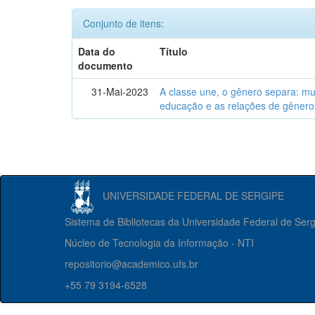
Conjunto de itens:
Data do
Título
documento
31-Mai-2023
A classe une, o gênero separa: m
educação e as relações de gênero
UNIVERSIDADE FEDERAL DE SERGIPE
Sistema de Bibliotecas da Universidade Federal de Ser
Núcleo de Tecnologia da Informação - NTI
repositorio@academico.ufs.br
+55 79 3194-6528