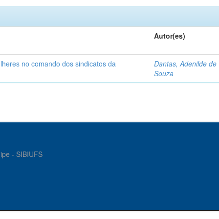
Autor(es)
ulheres no comando dos sindicatos da
Dantas, Adenilde de
Souza
gipe - SIBIUFS