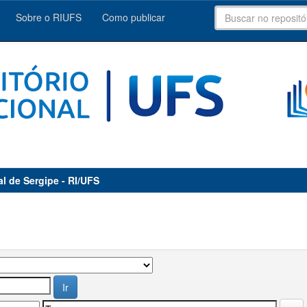
Sobre o RIUFS
Como publicar
al de Sergipe - RI/UFS