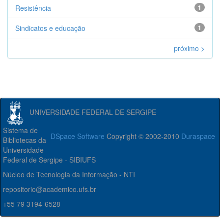
Resistência
1
Sindicatos e educação
1
próximo >
UNIVERSIDADE FEDERAL DE SERGIPE
Sistema de
DSpace Software
Copyright © 2002-2010
Duraspace
Bibliotecas da
Universidade
Federal de Sergipe - SIBIUFS
Núcleo de Tecnologia da Informação - NTI
repositorio@academico.ufs.br
+55 79 3194-6528