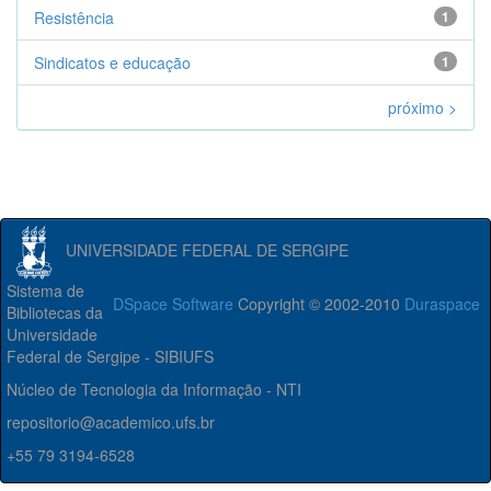
Resistência
1
Sindicatos e educação
1
próximo >
UNIVERSIDADE FEDERAL DE SERGIPE
Sistema de
DSpace Software
Copyright © 2002-2010
Duraspace
Bibliotecas da
Universidade
Federal de Sergipe - SIBIUFS
Núcleo de Tecnologia da Informação - NTI
repositorio@academico.ufs.br
+55 79 3194-6528