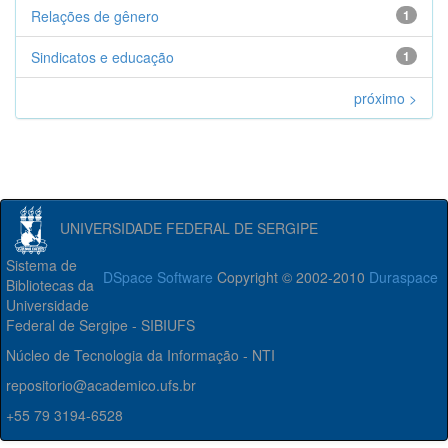
Relações de gênero
1
Sindicatos e educação
1
próximo >
UNIVERSIDADE FEDERAL DE SERGIPE
Sistema de
DSpace Software
Copyright © 2002-2010
Duraspace
Bibliotecas da
Universidade
Federal de Sergipe - SIBIUFS
Núcleo de Tecnologia da Informação - NTI
repositorio@academico.ufs.br
+55 79 3194-6528