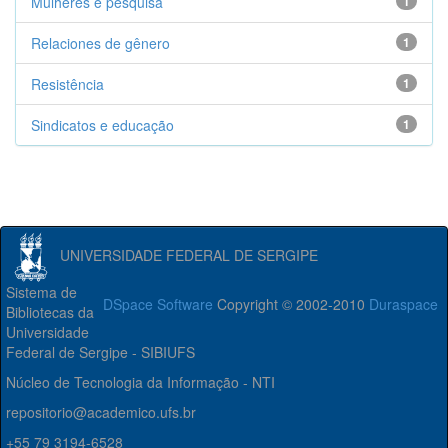
Mulheres e pesquisa
1
Relaciones de gênero
1
Resistência
1
Sindicatos e educação
1
UNIVERSIDADE FEDERAL DE SERGIPE
Sistema de
DSpace Software
Copyright © 2002-2010
Duraspace
Bibliotecas da
Universidade
Federal de Sergipe - SIBIUFS
Núcleo de Tecnologia da Informação - NTI
repositorio@academico.ufs.br
+55 79 3194-6528