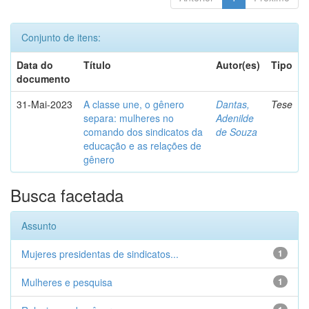
Conjunto de itens:
Data do
Título
Autor(es)
Tipo
documento
31-Mai-2023
A classe une, o gênero
Dantas,
Tese
separa: mulheres no
Adenilde
comando dos sindicatos da
de Souza
educação e as relações de
gênero
Busca facetada
Assunto
Mujeres presidentas de sindicatos...
1
Mulheres e pesquisa
1