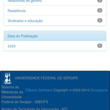
Relaciones de gênero
1
Resistência
1
Sindicatos e educação
1
Data de Publicação
2023
1
UNIVERSIDADE FEDERAL DE SERGIPE
Sistema de
DSpace Software
Copyright © 2002-2010
Duraspace
Bibliotecas da
Universidade
Federal de Sergipe - SIBIUFS
Núcleo de Tecnologia da Informação - NTI