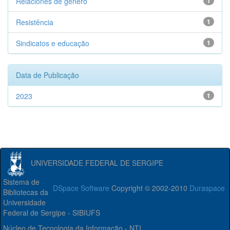
Relaciones de gênero
1
Resistência
1
Sindicatos e educação
1
Data de Publicação
2023
1
UNIVERSIDADE FEDERAL DE SERGIPE
Sistema de
DSpace Software
Copyright © 2002-2010
Duraspace
Bibliotecas da
Universidade
Federal de Sergipe - SIBIUFS
Núcleo de Tecnologia da Informação - NTI