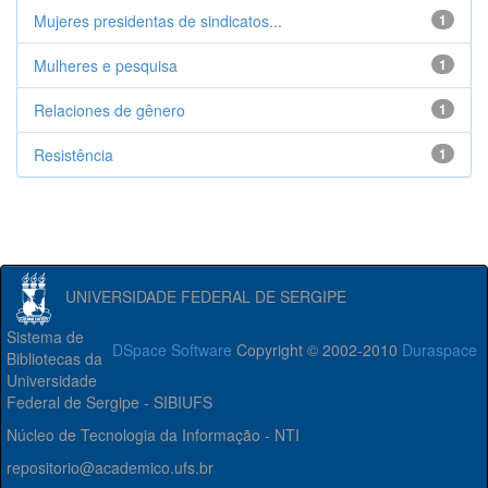
Mujeres presidentas de sindicatos...
1
Mulheres e pesquisa
1
Relaciones de gênero
1
Resistência
1
UNIVERSIDADE FEDERAL DE SERGIPE
Sistema de
DSpace Software
Copyright © 2002-2010
Duraspace
Bibliotecas da
Universidade
Federal de Sergipe - SIBIUFS
Núcleo de Tecnologia da Informação - NTI
repositorio@academico.ufs.br