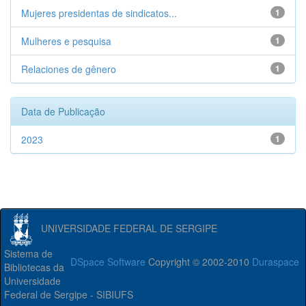
Mujeres presidentas de sindicatos...
1
Mulheres e pesquisa
1
Relaciones de gênero
1
Data de Publicação
2023
1
UNIVERSIDADE FEDERAL DE SERGIPE
Sistema de
DSpace Software
Copyright © 2002-2010
Duraspace
Bibliotecas da
Universidade
Federal de Sergipe - SIBIUFS