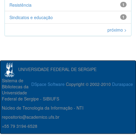
Resistência
1
Sindicatos e educação
1
próximo >
UNIVERSIDADE FEDERAL DE SERGIPE
Sistema de
DSpace Software
Copyright © 2002-2010
Duraspace
Bibliotecas da
Universidade
Federal de Sergipe - SIBIUFS
Núcleo de Tecnologia da Informação - NTI
repositorio@academico.ufs.br
+55 79 3194-6528