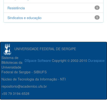
Resistência
1
Sindicatos e educação
1
UNIVERSIDADE FEDERAL DE SERGIPE
Sistema de
DSpace Software
Copyright © 2002-2010
Duraspace
Bibliotecas da
Universidade
Federal de Sergipe - SIBIUFS
Núcleo de Tecnologia da Informação - NTI
repositorio@academico.ufs.br
+55 79 3194-6528