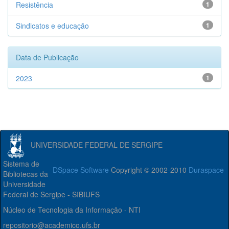
Resistência
1
Sindicatos e educação
1
Data de Publicação
2023
1
UNIVERSIDADE FEDERAL DE SERGIPE
Sistema de
DSpace Software
Copyright © 2002-2010
Duraspace
Bibliotecas da
Universidade
Federal de Sergipe - SIBIUFS
Núcleo de Tecnologia da Informação - NTI
repositorio@academico.ufs.br