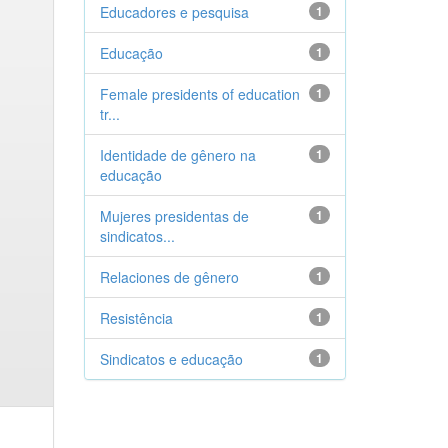
Educadores e pesquisa
1
Educação
1
Female presidents of education
1
tr...
Identidade de gênero na
1
educação
Mujeres presidentas de
1
sindicatos...
Relaciones de gênero
1
Resistência
1
Sindicatos e educação
1