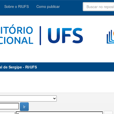
Sobre o RIUFS
Como publicar
al de Sergipe - RI/UFS