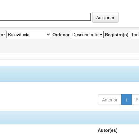
por
Ordenar
Registro(s)
Anterior
1
P
Autor(es)