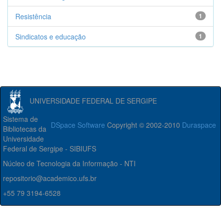
Resistência
1
Sindicatos e educação
1
UNIVERSIDADE FEDERAL DE SERGIPE
Sistema de
DSpace Software
Copyright © 2002-2010
Duraspace
Bibliotecas da
Universidade
Federal de Sergipe - SIBIUFS
Núcleo de Tecnologia da Informação - NTI
repositorio@academico.ufs.br
+55 79 3194-6528