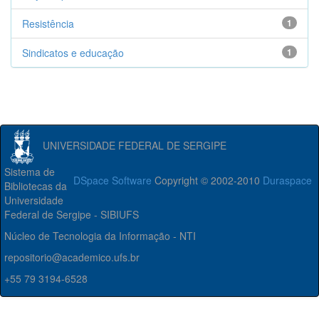
Resistência
1
Sindicatos e educação
1
UNIVERSIDADE FEDERAL DE SERGIPE
Sistema de
DSpace Software
Copyright © 2002-2010
Duraspace
Bibliotecas da
Universidade
Federal de Sergipe - SIBIUFS
Núcleo de Tecnologia da Informação - NTI
repositorio@academico.ufs.br
+55 79 3194-6528