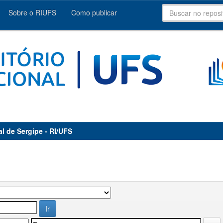
Sobre o RIUFS
Como publicar
al de Sergipe - RI/UFS