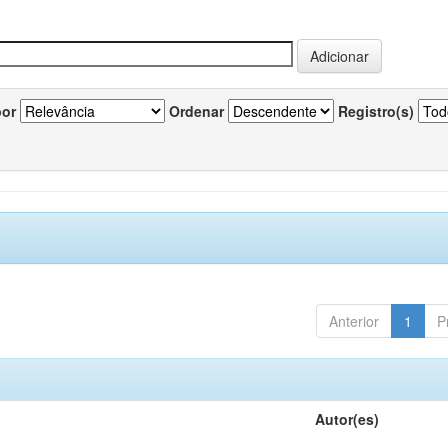
por
Ordenar
Registro(s)
Anterior
1
P
Autor(es)